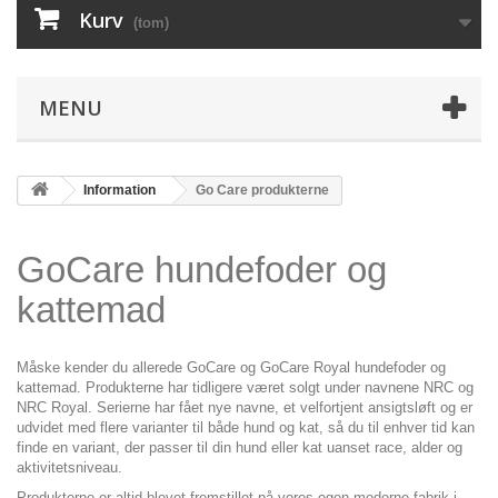
Kurv
(tom)
MENU
Information
Go Care produkterne
GoCare hundefoder og
kattemad
Måske kender du allerede GoCare og GoCare Royal hundefoder og
kattemad. Produkterne har tidligere været solgt under navnene NRC og
NRC Royal. Serierne har fået nye navne, et velfortjent ansigtsløft og er
udvidet med flere varianter til både hund og kat, så du til enhver tid kan
finde en variant, der passer til din hund eller kat uanset race, alder og
aktivitetsniveau.
Produkterne er altid blevet fremstillet på vores egen moderne fabrik i