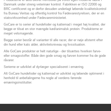
Danmark under streng veterinær kontrol. Fabrikken er ISO 22000 og
BRC certificeret og er derfor desuden underlagt løbende kvalitetskontrol
fra Bureau Veritas og offentlig kontrol fra Fødevarestyrelsen, der er en
statsvirksomhed under Fødevareministeriet.
GoCare er to serier af hundefoder og kattemad i meget høj kvalitet, der
begge er tilsat en stor mængde kød/animalsk protein. Produkterne er
meget velsmagende.
Begge serier består af varianter til alle racer, der er nøje afstemt efter
din hund eller kats alder, aktivitetsniveau og livssituation.
Alle GoCare produkter er helt naturlige - der tilsættes hverken farve-
eller smagsstoffer. Både den gode smag og farven kommer fra de gode
råvarer.
Serierne er udviklet af dyrlæger specialiseret i ernæring.
Alt GoCare hundefoder og kattemad er udviklet og løbende optimeret i
henhold til anbefalingerne fra nogle af verdens førende
ernæringsinstitutter.