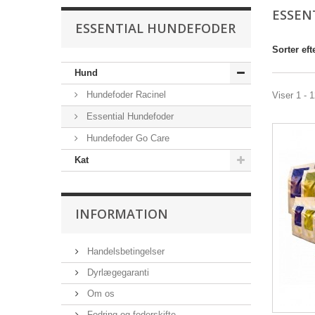
ESSEN
ESSENTIAL HUNDEFODER
Sorter eft
Hund
Hundefoder Racinel
Viser 1 - 
Essential Hundefoder
Hundefoder Go Care
Kat
INFORMATION
Handelsbetingelser
Dyrlægegaranti
Om os
Fodring og foderskifte