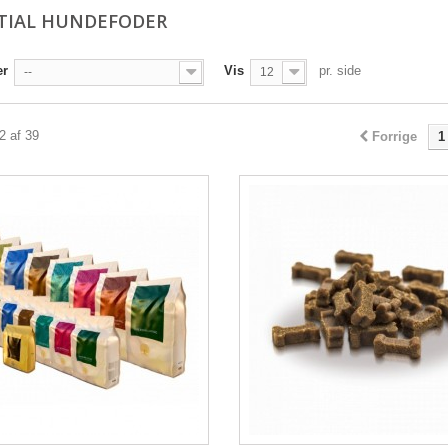
TIAL HUNDEFODER
er
Vis
pr. side
--
12
12 af 39
Forrige
1