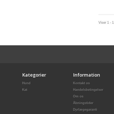
Viser 1 - 
Kategorier
Information
Hund
Kontakt os
Kat
Handelsbetingelser
Om os
Åbningstider
Dyrlægegaranti