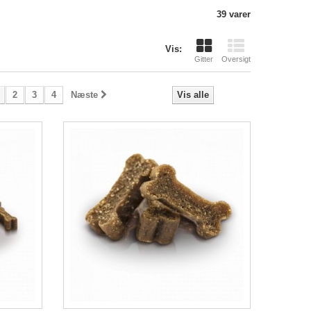
39 varer
Vis:
Gitter
Oversigt
2
3
4
Næste
Vis alle