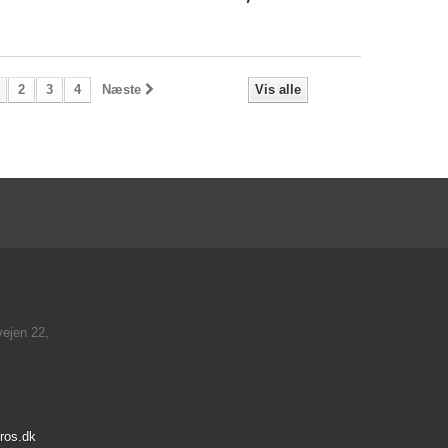
2
3
4
Næste
Vis alle
ejen 22,
ros.dk